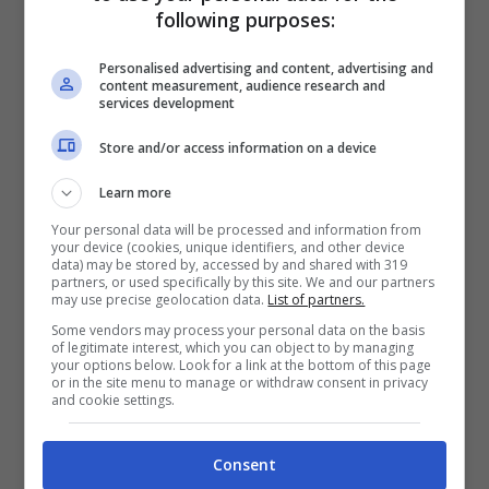
Francesco Oppini e la
following purposes:
perdita improvvisa:
“Ciao…”, cosa è
successo
Personalised advertising and content, advertising and
content measurement, audience research and
services development
Store and/or access information on a device
Learn more
Passione ciclismo: come
avvicinarsi a questo
Your personal data will be processed and information from
sport ,dal punto di vista
your device (cookies, unique identifiers, and other device
delle donne
data) may be stored by, accessed by and shared with 319
partners, or used specifically by this site. We and our partners
may use precise geolocation data.
List of partners.
Some vendors may process your personal data on the basis
of legitimate interest, which you can object to by managing
your options below. Look for a link at the bottom of this page
Clizia Incorvaia ha una
or in the site menu to manage or withdraw consent in privacy
cugina bellissima e che
and cookie settings.
le assomiglia molto: sono
tutti pazzi di lei
Consent