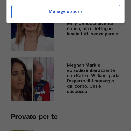
Manage options
Milly Carlucci diventa
nonna, ma il dettaglio
lascia tutti senza parole
Meghan Markle,
episodio imbarazzante
con Kate e William: parla
l’esperto di ‘linguaggio
del corpo’. Cos’è
successo
Provato per te