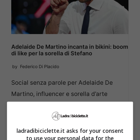
Adelaide De Martino incanta in bikini: boom
di like per la sorella di Stefano
by
Federico Di Placido
Social senza parole per Adelaide De
Martino, influencer e sorella d’arte
secondo alcuni più bella del fratello
Stefano. Se non …
ladradibiciclette.it asks for your consent
to use your personal data for the