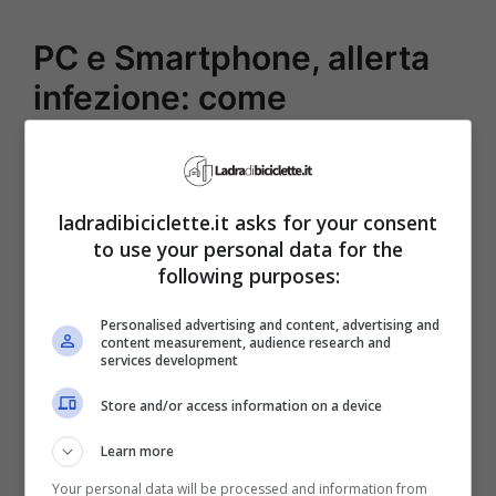
PC e Smartphone, allerta
infezione: come
disinfettarli in maniera
corretta
ladradibiciclette.it asks for your consent
Il rischio di contagio attraverso l’utilizzo di
to use your personal data for the
following purposes:
tablet, PC e Smartphone diventa
ovviamente più alto per chi lavora a
Personalised advertising and content, advertising and
content measurement, audience research and
contatto con gli animali e dunque i
services development
veterinari e gli allevatori. Necessario per
Store and/or access information on a device
queste categorie di lavoratori, i quali
Learn more
stanno vivendo un periodo di
Your personal data will be processed and information from