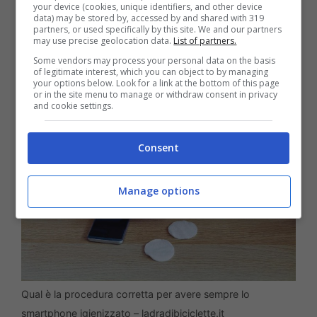
your device (cookies, unique identifiers, and other device
trasformazione e digitalizzazione del
data) may be stored by, accessed by and shared with 319
partners, or used specifically by this site. We and our partners
lavoro, porre particolare attenzione alla
may use precise geolocation data.
List of partners.
Some vendors may process your personal data on the basis
corretta igiene dei dispositivi utilizzati.
of legitimate interest, which you can object to by managing
your options below. Look for a link at the bottom of this page
or in the site menu to manage or withdraw consent in privacy
and cookie settings.
Consent
Manage options
Qual è la procedura corretta per avere sempre lo
smartphone igienizzato – ladradibiciclette.it