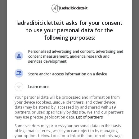
potrebbe scomparire dai circuiti al termine
di questa stagione. Questa collaborazione,
ladradibiciclette.it asks for your consent
to use your personal data for the
nata grazie all’intervento del
tre volte
following purposes:
campione del mondo Jackie Stewart e
Personalised advertising and content, advertising and
dell’ex patron della F1 Bernie Ecclestone
,
content measurement, audience research and
services development
ha rappresentato molto più di un semplice
accordo commerciale. Con un
Store and/or access information on a device
investimento di
50 milioni di dollari
Learn more
all’anno
, Rolex ha costruito una presenza
Your personal data will be processed and information from
your device (cookies, unique identifiers, and other device
data) may be stored by, accessed by and shared with 319
basata sui
valori condivisi di lusso e alte
partners, or used specifically by this site. We and our partners
may use precise geolocation data.
List of partners.
prestazioni
che caratterizzano la Formula
Some vendors may process your personal data on the basis
1.
of legitimate interest, which you can object to by managing
your options below. Look for a link at the bottom of this page