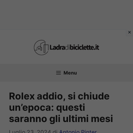
Vai
al
contenuto
Menu
Rolex addio, si chiude
un’epoca: questi
saranno gli ultimi mesi
Luglio 23, 2024
di
Antonio Pinter