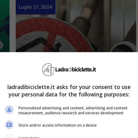
Luglio 27, 2024
Attualità
E’ finita per le auto
ladradibiciclette.it asks for your consent to use
diesel, annuncio
your personal data for the following purposes:
ufficiale: non ci saranno
Personalised advertising and content, advertising and content
measurement, audience research and services development
più
Store and/or access information on a device