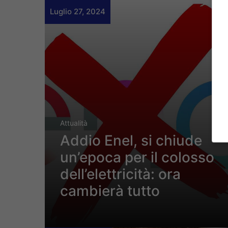
Luglio 27, 2024
Attualità
Addio Enel, si chiude
un’epoca per il colosso
dell’elettricità: ora
cambierà tutto