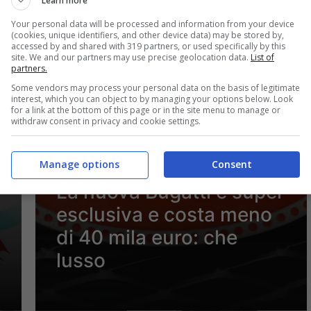
Learn more
Luglio 26, 2024
Your personal data will be processed and information from your device
(cookies, unique identifiers, and other device data) may be stored by,
accessed by and shared with 319 partners, or used specifically by this
site. We and our partners may use precise geolocation data.
List of
partners.
Some vendors may process your personal data on the basis of legitimate
interest, which you can object to by managing your options below. Look
for a link at the bottom of this page or in the site menu to manage or
withdraw consent in privacy and cookie settings.
Manage options
Consent
Attualità
La nuova Bugatti è super
esclusiva e costa meno
di 40 mila euro: che
lusso