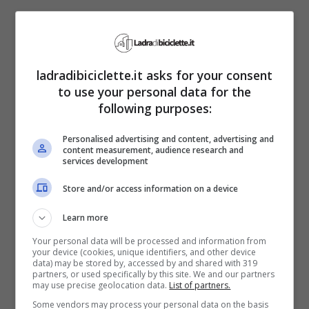
tratterebbe di un’attrice molto famosa e
amata che ha preso parte a film molto
importanti.
ladradibiciclette.it asks for your consent
to use your personal data for the
following purposes:
Biagio D’Anelli non ha fatto il nome di
questa attrice ma ha lasciato due indizi:
il
Personalised advertising and content, advertising and
content measurement, audience research and
suo nome inizia con la N e nel passato ha
services development
preso parte a diversi cinepanettoni.
Il sito
Store and/or access information on a device
Tvgossipnews.it, sulla base di questi indizi,
Learn more
ha provato a ipotizzare chi possa essere
Your personal data will be processed and information from
your device (cookies, unique identifiers, and other device
questa attrice,
giungendo alla
data) may be stored by, accessed by and shared with 319
partners, or used specifically by this site. We and our partners
conclusione che potrebbe trattarsi di
may use precise geolocation data.
List of partners.
Some vendors may process your personal data on the basis