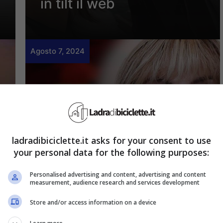
in tilt il web
Agosto 7, 2024
ladradibiciclette.it asks for your consent to use
your personal data for the following purposes:
Attualità
Ballando con le Stelle
Personalised advertising and content, advertising and content
measurement, audience research and services development
ecco i concorrenti, lo
Store and/or access information on a device
spoiler della Carlucci: