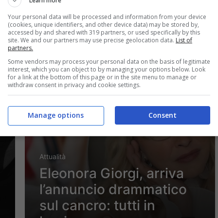
“Due sono forti”
Learn more
Your personal data will be processed and information from your device
(cookies, unique identifiers, and other device data) may be stored by,
accessed by and shared with 319 partners, or used specifically by this
site. We and our partners may use precise geolocation data.
List of
partners.
Luglio 31, 2024
Some vendors may process your personal data on the basis of legitimate
interest, which you can object to by managing your options below. Look
for a link at the bottom of this page or in the site menu to manage or
withdraw consent in privacy and cookie settings.
Manage options
Consent
Attualità
Eleonora Giorgi, arriva
l’annuncio drammatico
sul cancro: tutti in