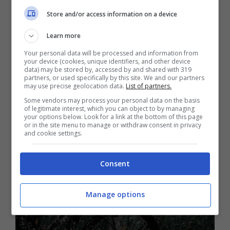
tronchi scelti da Stradivari venivano fatti
Store and/or access information on a device
invecchiare di 6-7 anni. Solo allora, portati
Learn more
nelle botteghe liutaie di Cremona,
Your personal data will be processed and information from
your device (cookies, unique identifiers, and other device
venivano lavorati o scartati. Si dice qui che
data) may be stored by, accessed by and shared with 319
partners, or used specifically by this site. We and our partners
ci sia un abete di risonanza ogni 60 alberi.
may use precise geolocation data.
List of partners.
Some vendors may process your personal data on the basis
Immaginate che ricerca…
of legitimate interest, which you can object to by managing
your options below. Look for a link at the bottom of this page
or in the site menu to manage or withdraw consent in privacy
and cookie settings.
Consent
Manage options