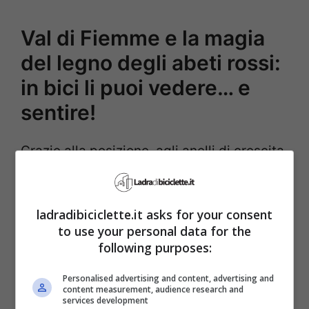
Val di Fiemme e la magia
del legno degli abeti rossi:
in bici li puoi vedere… e
sentire!
Grazie alla posizione, agli anelli di crescita
perfettamente concentrici, alla fibra
leggera e ai canali linfatici che
ladradibiciclette.it asks for your consent
costituivano una rete regolare come di
to use your personal data for the
following purposes:
minuscole canne d’organo, il legno degli
abeti rossi della Val di Fiemme possiede
Personalised advertising and content, advertising and
content measurement, audience research and
una particolare capacità di risonanza. I
services development