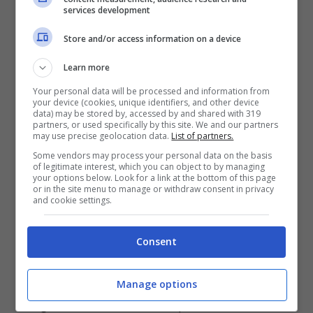
services development
Store and/or access information on a device
Uomini e donne, Rocco Fredella ha trovato l’amore (Foto
Instagram @roccofredella) ladradibiciclette.it
Learn more
Your personal data will be processed and information from
“
Finalmente ho coronato il sogno della mia
your device (cookies, unique identifiers, and other device
data) may be stored by, accessed by and shared with 319
partners, or used specifically by this site. We and our partners
vita, sposare Dory a Venezia. Per la
may use precise geolocation data.
List of partners.
realizzazione di questo sogno devo
Some vendors may process your personal data on the basis
of legitimate interest, which you can object to by managing
ringraziare Uomini e donne, perché senza
your options below. Look for a link at the bottom of this page
or in the site menu to manage or withdraw consent in privacy
and cookie settings.
questo programma non avrei mai
conosciuto il Mio Amore Doriana. Grazie a
Consent
tutti”
, ha scritto a corredo di una foto in cui
sono insieme, vestiti con abiti
Manage options
elegantissimi. Rocco ha quindi voltato