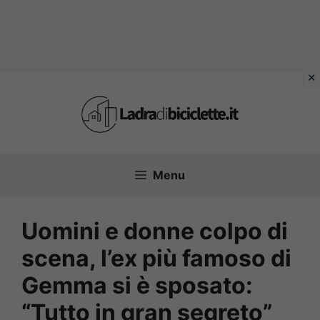
Vai
al
contenuto
Menu
Uomini e donne colpo di
scena, l’ex più famoso di
Gemma si è sposato:
“Tutto in gran segreto”