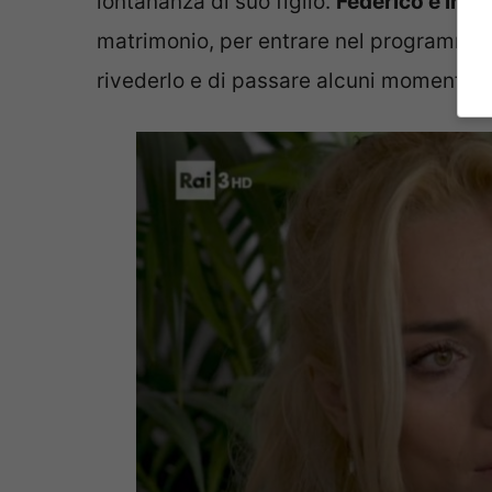
lontananza di suo figlio.
Federico è infa
matrimonio, per entrare nel programma 
rivederlo e di passare alcuni momenti fel