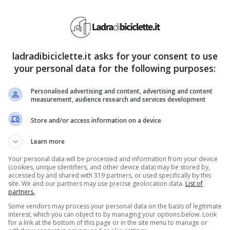
e spera che, proponendo una cospicua offerta a
da subito, però, si è trovato ad affrontare le
le tornare a lavorare per suo padre e lo ha
ladradibiciclette.it asks for your consent to use
your personal data for the following purposes:
a solo per causargli fastidio. Marina sta cercando
ue, ma invano. Nelle prossime puntate, poi, ci sarà
Personalised advertising and content, advertising and content
measurement, audience research and services development
la sua vendetta
.
Store and/or access information on a device
ler sul finale di stagione:
Learn more
si mostrerà pronto a tutto
Your personal data will be processed and information from your device
(cookies, unique identifiers, and other device data) may be stored by,
accessed by and shared with 319 partners, or used specifically by this
site. We and our partners may use precise geolocation data.
List of
partners.
ole
, la trama vedrà protagonista Alberto
Some vendors may process your personal data on the basis of legitimate
vendo un periodo complicato, a causa della
interest, which you can object to by managing your options below. Look
for a link at the bottom of this page or in the site menu to manage or