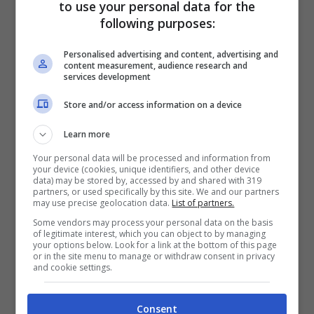
to use your personal data for the
following purposes:
Personalised advertising and content, advertising and
content measurement, audience research and
services development
Store and/or access information on a device
Learn more
Your personal data will be processed and information from
your device (cookies, unique identifiers, and other device
data) may be stored by, accessed by and shared with 319
partners, or used specifically by this site. We and our partners
La malattia di Luca non è più al sicuro (Rai Play –
may use precise geolocation data.
List of partners.
ladradibiciclette.it)
Some vendors may process your personal data on the basis
of legitimate interest, which you can object to by managing
your options below. Look for a link at the bottom of this page
or in the site menu to manage or withdraw consent in privacy
Fino a questo momento, Luca ha rivelato la
and cookie settings.
sua malattia soltanto a poche persone: il
Consent
suo amico giornalista Michele e la sua