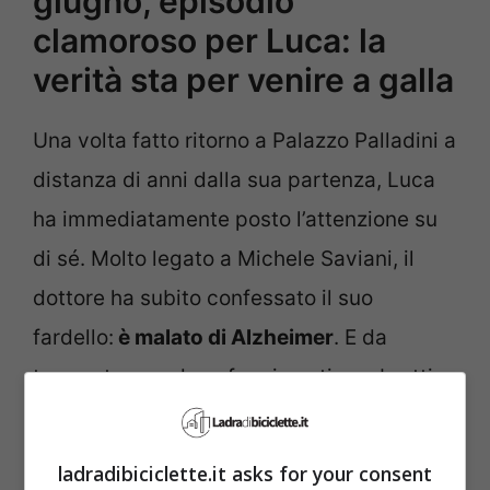
giugno, episodio
clamoroso per Luca: la
verità sta per venire a galla
Una volta fatto ritorno a Palazzo Palladini a
distanza di anni dalla sua partenza, Luca
ha immediatamente posto l’attenzione su
di sé. Molto legato a Michele Saviani, il
dottore ha subito confessato il suo
fardello:
è malato di Alzheimer
. E da
troppo tempo deve fare i conti con brutti
vuoti di memoria, che – dato il lavoro che
fa – non può assolutamente permettersi.
ladradibiciclette.it asks for your consent