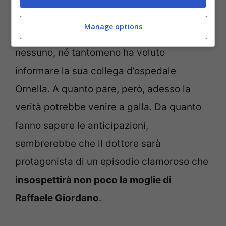
amata Giulia. Oltre a loro, però, il buon De
Manage options
Santis ha scelto di non proferire parola con
nessuno, né tantomeno ha voluto
informare la sua collega d’ospedale
Ornella. A quanto pare, però, adesso la
verità potrebbe venire a galla. Da quanto
fanno sapere le anticipazioni,
sembrerebbe che il dottore sarà
protagonista di un episodio clamoroso che
insospettirà non poco la moglie di
Raffaele Giordano
.