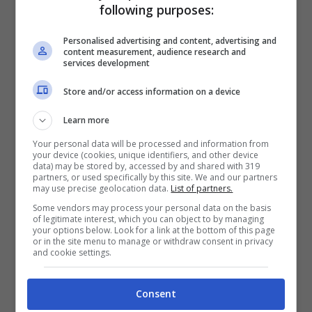
nutritive come si immagina. Vengono
following purposes:
solitamente fritte in olio di girasole e
Personalised advertising and content, advertising and
content measurement, audience research and
cosparse di sale,
hanno un valore
services development
nutrizionale piuttosto limitato
. La frittura e
Store and/or access information on a device
l’eccesso di sale possono annullare i
Learn more
benefici di consumare verdure.
Your personal data will be processed and information from
your device (cookies, unique identifiers, and other device
data) may be stored by, accessed by and shared with 319
Prodotti light –
I prodotti etichettati come
partners, or used specifically by this site. We and our partners
may use precise geolocation data.
List of partners.
“light” o con “poco grasso” sono spesso
Some vendors may process your personal data on the basis
of legitimate interest, which you can object to by managing
considerati scelte salutari. Tuttavia,
your options below. Look for a link at the bottom of this page
or in the site menu to manage or withdraw consent in privacy
Mosley spiega che molti di questi prodotti
and cookie settings.
sono privi di nutrienti essenziali e spesso
Consent
arricchiti con zucchero e additivi per