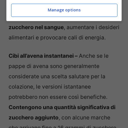
migliorarne il sapore. Questi additivi
Manage options
possono causare
picchi nei livelli di
zucchero nel sangue
, aumentare i desideri
alimentari e provocare cali di energia.
Cibi all’avena instantanei –
Anche se le
pappe di avena sono generalmente
considerate una scelta salutare per la
colazione, le versioni istantanee
potrebbero non essere così benefiche.
Contengono una quantità significativa di
zucchero aggiunto
, con alcune marche
che arrivano fino a 16 grammi di zucchero