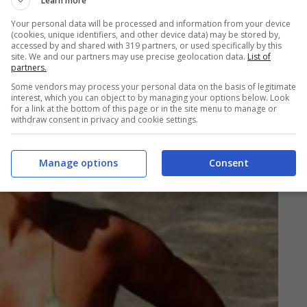
Learn more
Your personal data will be processed and information from your device
(cookies, unique identifiers, and other device data) may be stored by,
accessed by and shared with 319 partners, or used specifically by this
site. We and our partners may use precise geolocation data.
List of
partners.
Some vendors may process your personal data on the basis of legitimate
interest, which you can object to by managing your options below. Look
for a link at the bottom of this page or in the site menu to manage or
withdraw consent in privacy and cookie settings.
Manage options
Consent