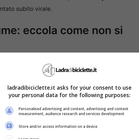
ntato subito virale.
tume: eccola come non si
 è volta al termine e sta adesso crescendo
tagione televisiva. Ancora non si sa con esattezza
puntate
, ma di certo le sorprese e i colpi di scena
ladradibiciclette.it asks for your consent to use
 del dating show – compresa Maria De Filippi – si
your personal data for the following purposes:
o postando alcuni scatti sui propri profili
Personalised advertising and content, advertising and content
measurement, audience research and services development
o Tina Cipollari, la famosa opinionista che tanto
Store and/or access information on a device