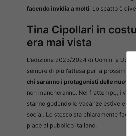
facendo invidia a molti
. Lo scatto è dive
Tina Cipollari in cos
era mai vista
L’edizione 2023/2024 di Uomini e Donne
sempre di più l’attesa per la prossima s
chi saranno i protagonisti delle nuove 
non mancheranno. Nel frattempo, i volti
stanno godendo le vacanze estive e stann
social. Lo stesso sta chiaramente facend
piace al pubblico italiano.