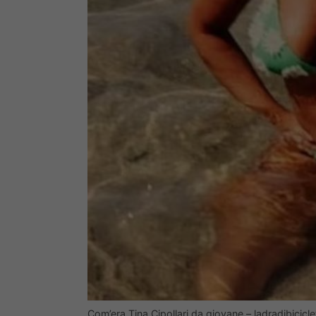
Com’era Tina Cipollari da giovane – ladradibiciclet