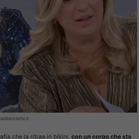
dibiciclette.it
ia che la ritrae in bikini,
con un corpo che sta