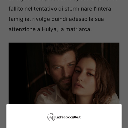
fallito nel tentativo di sterminare l’intera
famiglia, rivolge quindi adesso la sua
attenzione a Hulya, la matriarca.
La famiglia Soykan corre un grosso rischio (Mediaset