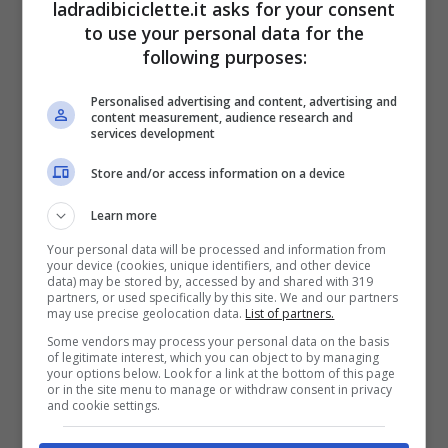
ladradibiciclette.it asks for your consent
Infinity) – Ladradibiciclette.it
to use your personal data for the
following purposes:
Con un cuore spezzato e la mente
Personalised advertising and content, advertising and
annebbiata dal dolore, İlyas pone a Hulya
content measurement, audience research and
services development
un ultimatum:
scegliere uno dei suoi figli
Store and/or access information on a device
da sacrificare
. La donna, tormentata da
Learn more
questo terribile dilemma, si ritrova a dover
Your personal data will be processed and information from
decidere tra l’amore materno e la
your device (cookies, unique identifiers, and other device
data) may be stored by, accessed by and shared with 319
sopravvivenza della sua famiglia. Quale
partners, or used specifically by this site. We and our partners
may use precise geolocation data.
List of partners.
scelta prenderà?
Some vendors may process your personal data on the basis
of legitimate interest, which you can object to by managing
your options below. Look for a link at the bottom of this page
or in the site menu to manage or withdraw consent in privacy
Inizialmente, Hulya rifiuta categoricamente
and cookie settings.
di compiere un gesto così atroce. Ma di