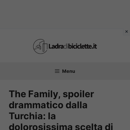
Vai
al
contenuto
Menu
The Family, spoiler
drammatico dalla
Turchia: la
dolorosissima scelta di