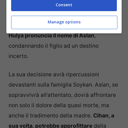
fronte alla minaccia costante e alla morte
Consent
della cara Aysel, la donna è costretta a
Manage options
cedere al ricatto. Con il cuore in frantumi,
Hulya pronuncia il nome di Aslan
,
condannando il figlio ad un destino
incerto.
La sua decisione avrà ripercussioni
devastanti sulla famiglia Soykan. Aslan, se
sopravvivrà all’attentato, dovrà affrontare
non solo il dolore della quasi morte, ma
anche il tradimento della madre.
Cihan, a
sua volta, potrebbe approfittare
della