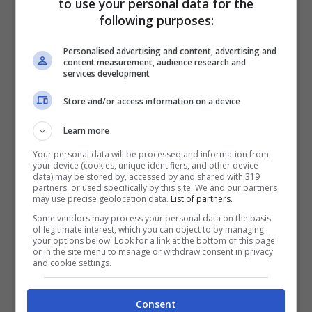
to use your personal data for the
following purposes:
Personalised advertising and content, advertising and
content measurement, audience research and
services development
Store and/or access information on a device
Learn more
Your personal data will be processed and information from
your device (cookies, unique identifiers, and other device
data) may be stored by, accessed by and shared with 319
partners, or used specifically by this site. We and our partners
may use precise geolocation data.
List of partners.
Betul è in crisi (Mediaset Infinity) – ladradibiciclette.it
Some vendors may process your personal data on the basis
of legitimate interest, which you can object to by managing
your options below. Look for a link at the bottom of this page
or in the site menu to manage or withdraw consent in privacy
Ebbene, cosa succederà nei prossimi
and cookie settings.
giorni? Zuleyha, cercando di metabolizzare
pian piano il lutto del consorte, decide di
Consent