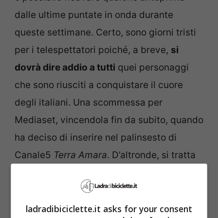
dalle ultime puntate in onda durante
queste settimane. Certo, sono giorni tristi
per i telespettatori poiché, a breve,
si
dovrà dire addio a tutti
quei personaggi
che sono riusciti a conquistare il cuore
degli italiani. Una scommessa per
Mediaset, vincendola fin da subito, quando
ha deciso di inserire nel palinsesto di
Canale5
Terra Amara
. D’altronde, si tratta
di una storia ricca di pathos e intrecci,
elementi caratterizzanti di un simile
prodotto.
ladradibiciclette.it asks for your consent