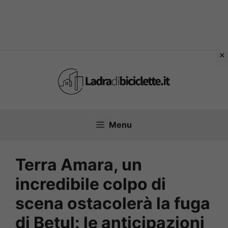
Vai
al
contenuto
Menu
Terra Amara, un
incredibile colpo di
scena ostacolerà la fuga
di Betul: le anticipazioni