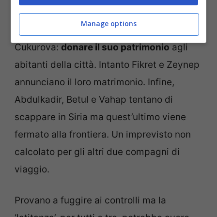
rendergli onore attraverso un grande gesto
Manage options
che farà felice tutta la popolazione di
Cukurova:
donare il suo patrimonio
agli
abitanti della città. Intanto Fikret e Zeynep
annunciano il loro matrimonio. Infine,
Abdulkadir, Betul e Vahap tentano di
scappare in Siria ma quest’ultimo viene
fermato alla frontiera. Un imprevisto non
calcolato per gli altri due compagni di
viaggio.
Provano a fuggire ai controlli ma la