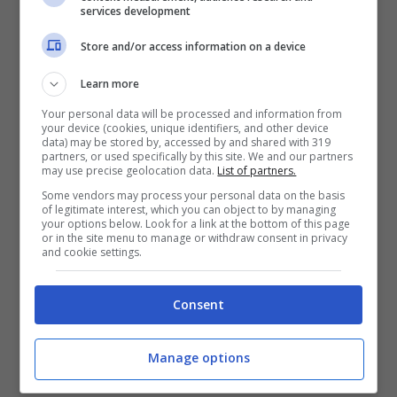
services development
Store and/or access information on a device
Learn more
Your personal data will be processed and information from
your device (cookies, unique identifiers, and other device
data) may be stored by, accessed by and shared with 319
partners, or used specifically by this site. We and our partners
may use precise geolocation data.
List of partners.
Some vendors may process your personal data on the basis
of legitimate interest, which you can object to by managing
Nelle prossime puntate di Endless Love, Asu compirà un
your options below. Look for a link at the bottom of this page
or in the site menu to manage or withdraw consent in privacy
gesto estremo (Instagram @endlessloveita) –
and cookie settings.
Ladradibiciclette.it
Consent
Dopo averla trovata in stato di
incoscienza, Kemal la soccorre e la porta
Manage options
d’urgenza in ospedale, dove verrà