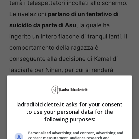
terrà i telespettatori incollati allo schermo.
Le rivelazioni
parlano di un tentativo di
suicidio da parte di Asu
, la quale ha
ingerito un intero flacone di tranquillanti. Il
comportamento della ragazza è
conseguente alla decisione di Kemal di
lasciarla per Nihan, per cui si renderà
conto di provare un sentimento
impossibile da tacere. Presa dalla
disperazione e dal dolore per aver perso il
ladradibiciclette.it asks for your consent
to use your personal data for the
suo amato, Asu compirà un gesto estremo.
following purposes:
Personalised advertising and content, advertising and
content measurement, audience research and