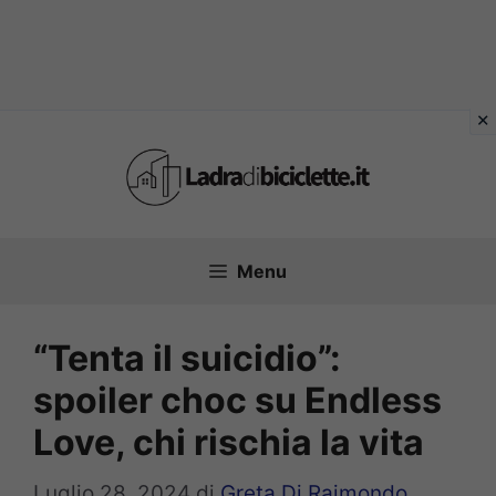
Vai
al
contenuto
Menu
“Tenta il suicidio”:
spoiler choc su Endless
Love, chi rischia la vita
Luglio 28, 2024
di
Greta Di Raimondo