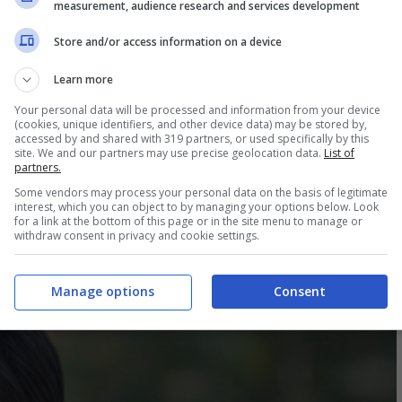
tivo di suicidio scuote i
measurement, audience research and services development
Store and/or access information on a device
Learn more
lati di Zeynep, si mette in contatto con Salih per
Your personal data will be processed and information from your device
(cookies, unique identifiers, and other device data) may be stored by,
la stessa determinazione, cerca Ozan per chiarire
accessed by and shared with 319 partners, or used specifically by this
site. We and our partners may use precise geolocation data.
List of
si conclude con una scoperta scioccante:
la
partners.
Some vendors may process your personal data on the basis of legitimate
 lasciando dietro di sé una lettera struggente in
interest, which you can object to by managing your options below. Look
for a link at the bottom of this page or in the site menu to manage or
r evitare problemi con la sua famiglia ostile.
withdraw consent in privacy and cookie settings.
Manage options
Consent