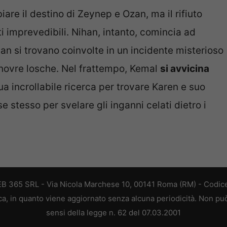
re il destino di Zeynep e Ozan, ma il rifiuto
i imprevedibili. Nihan, intanto, comincia ad
ihan si trovano coinvolte in un incidente misterioso
manovre losche. Nel frattempo, Kemal
si avvicina
 incrollabile ricerca per trovare Karen e suo
e stesso per svelare gli inganni celati dietro i
 WEB 365 SRL - Via Nicola Marchese 10, 00141 Roma (RM) - Codice
tica, in quanto viene aggiornato senza alcuna periodicità. Non pu
sensi della legge n. 62 del 07.03.2001