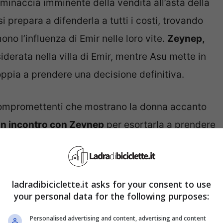
la minaccia imminente della vendita all’asta della
 prepara a difenderla a tutti i costi, trovando
o l’influenza di Emir nelle loro vite.
Zeynep,
iderata nella villa di Emir, mentre Asu mette in
oppia a prendere una decisione definitiva.
compromettenti che mostrano la donna accanto
n incontro con Zeynep
per esortarla a prendere
eriori complicazioni, specialmente per Kemal, il
 sua. Nel frattempo, Asu affronta direttamente il
velare le foto che aveva inviato a Kemal ed
ladradibiciclette.it asks for your consent to use
your personal data for the following purposes:
Personalised advertising and content, advertising and content