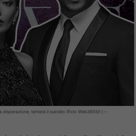
la disperazione, tenterà il suicidio (Foto Web365Srl ) –