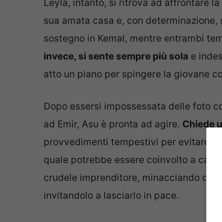
Leyla, intanto, si ritrova ad affrontare 
sua amata casa e, con determinazione, si
sostegno in Kemal, mentre entrambi temon
invece, si sente sempre più sola
e indes
atto un piano per spingere la giovane c
Dopo essersi impossessata delle foto 
ad Emir, Asu è pronta ad agire.
Chiede u
provvedimenti tempestivi per evitare ult
quale potrebbe essere coinvolto a causa
crudele imprenditore, minacciando di ri
invitandolo a lasciarlo in pace.