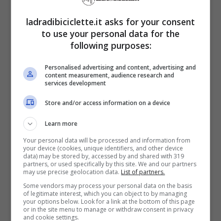
collocata su un riquadro di cemento,
ladradibiciclette.it asks for your consent
ricorda lo storico passaggio. Il barone morì
to use your personal data for the
following purposes:
in povertà. Copiato dappertutto in
Germania e incapace di vendere la sua
Personalised advertising and content, advertising and
content measurement, audience research and
invenzione. Ostacolato dalla stessa città di
services development
Mannheim che un anno dopo la pedalata,
Store and/or access information on a device
per gli incidenti e le ripetute cadute,
proibì
Learn more
l’uso della “macchina da corsa”
. Ma non
Your personal data will be processed and information from
your device (cookies, unique identifiers, and other device
nei Giardini del Castello, un landscape
data) may be stored by, accessed by and shared with 319
partners, or used specifically by this site. We and our partners
garden all’inglese che arriva tutt’ora a
may use precise geolocation data.
List of partners.
Some vendors may process your personal data on the basis
lambire il Reno. Il vialetto nel verde dove fu
of legitimate interest, which you can object to by managing
your options below. Look for a link at the bottom of this page
concesso alla prima bicicletta di circolare
or in the site menu to manage or withdraw consent in privacy
and cookie settings.