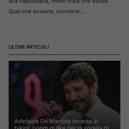
alla napoletana, meno male che esiste.
Quel che avviene, conviene…
ULTIMI ARTICOLI
Adelaide De Martino incanta in
bikini: boom di like per la sorella di