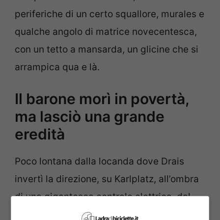
periferiche di un certo squallore, murales e
qualche angolo di matrice novecentesca,
con un tetto a mansarda, un glicine che si
arrampica qua e là.
Il barone morì in povertà,
ma lasciò una grande
eredità
Poco lontana dalla locanda dove Drais
invertì la direzione, su Karlplatz, all’ombra
di una gigantesca centrale elettrica, dal
2003, un Monumento di una bici stilizzata