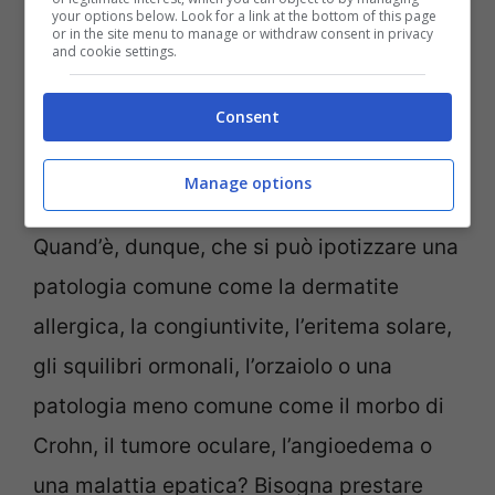
your options below. Look for a link at the bottom of this page
or in the site menu to manage or withdraw consent in privacy
and cookie settings.
Consent
Gonfiore e altri sintomi, quando consultare il medico
(Ladradibicicletta.it)
Manage options
Quand’è, dunque, che si può ipotizzare una
patologia comune come la dermatite
allergica, la congiuntivite, l’eritema solare,
gli squilibri ormonali, l’orzaiolo o una
patologia meno comune come il morbo di
Crohn, il tumore oculare, l’angioedema o
una malattia epatica? Bisogna prestare