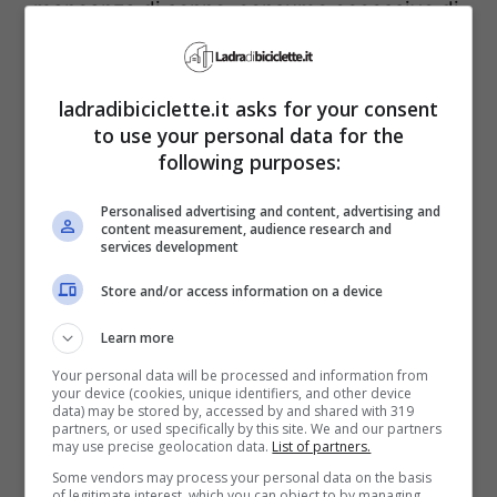
mancanza di sonno, consumo eccessivo di
alimenti salati, dimenticanza della
rimozione del make up,
eccessivo
ladradibiciclette.it asks for your consent
consumo di alcool e fumo
nonché
to use your personal data for the
following purposes:
insufficiente attività fisica sono alcune
cause comuni presto risolvibili.
Personalised advertising and content, advertising and
content measurement, audience research and
Aggiungiamo anche il dormine a faccia in
services development
già sul cuscino.
Store and/or access information on a device
Learn more
Your personal data will be processed and information from
your device (cookies, unique identifiers, and other device
data) may be stored by, accessed by and shared with 319
partners, or used specifically by this site. We and our partners
may use precise geolocation data.
List of partners.
Some vendors may process your personal data on the basis
of legitimate interest, which you can object to by managing