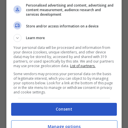
Personalised advertising and content, advertising and
content measurement, audience research and
services development
Store and/or access information on a device
Stefano De Martino ha preso una nuova casa (Foto
Instagram stefanodemartino) ladradibiciclette.it
Learn more
Your personal data will be processed and information from
Ma a quanto pare le novità non sono finite.
your device (cookies, unique identifiers, and other device
data) may be stored by, accessed by and shared with 319
partners, or used specifically by this site. We and our partners
Come ha fatto sapere il settimanale
Chi
,
may use precise geolocation data.
List of partners.
Stefano di recente ha cambiato casa
. Se
Some vendors may process your personal data on the basis
of legitimate interest, which you can object to by managing
fino a pochi mesi fa aveva mostrato
your options below. Look for a link at the bottom of this page
or in the site menu to manage or withdraw consent in privacy
and cookie settings.
l’arredamento della sua dimora, adesso
dovrà mettere di nuovo al corrente i
Consent
follower dei dettagli del posto dove ha
deciso di andare a vivere. Il giornale lo ha
Manage options