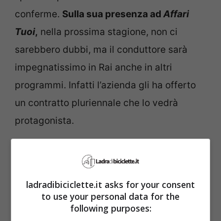
conferme.
Sulla sua presenza ad
Affari
Tuoi
,
nella prossima stagione, non ci
sarebbero dubbi, ma il conduttore sarà
impegnatissimo in Rai anche in altri
programmi. Infatti l’azienda gli ha offerto
un contratto pluriennale che lo vedrà
protagonista.
ladradibiciclette.it asks for your consent
to use your personal data for the
following purposes: