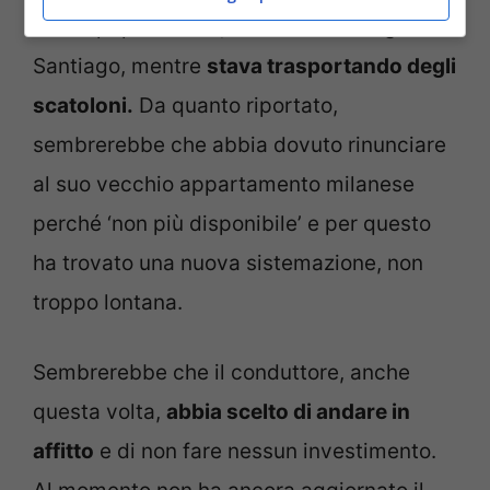
infatti paparazzato, insieme a suo figlio
Santiago, mentre
stava trasportando degli
scatoloni.
Da quanto riportato,
sembrerebbe che abbia dovuto rinunciare
al suo vecchio appartamento milanese
perché ‘non più disponibile’ e per questo
ha trovato una nuova sistemazione, non
troppo lontana.
Sembrerebbe che il conduttore, anche
questa volta,
abbia scelto di andare in
affitto
e di non fare nessun investimento.