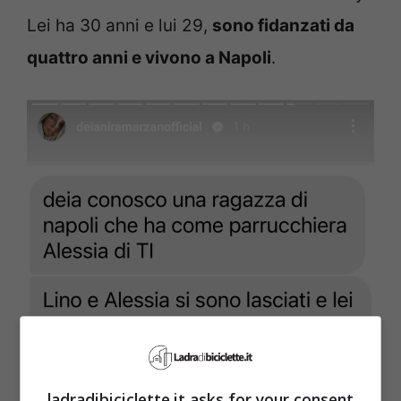
Lei ha 30 anni e lui 29,
sono fidanzati da
quattro anni e vivono a Napoli
.
ladradibiciclette.it asks for your consent