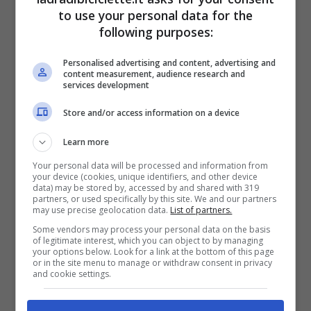
A lanciare l’indiscrezione sulla coppia, è stata l’esperta di
to use your personal data for the
gossip Deianira Marzano (Instagram
following purposes:
@deianiramarzanoofficial_) – ladradibiciclette.it
Personalised advertising and content, advertising and
content measurement, audience research and
Lei è molto innamorata di lui e, a quanto
services development
pare, ha deciso di partecipare a
Store and/or access information on a device
Temptation Island
perché ha avuto modo
Learn more
di credere, più di una volta, di essere stata
Your personal data will be processed and information from
your device (cookies, unique identifiers, and other device
tradita dal partner. Non appena arrivati
data) may be stored by, accessed by and shared with 319
partners, or used specifically by this site. We and our partners
all’Is Morus Relais, lui ha avuto dei
may use precise geolocation data.
List of partners.
Some vendors may process your personal data on the basis
comportamenti che hanno fatto adirare la
of legitimate interest, which you can object to by managing
your options below. Look for a link at the bottom of this page
fidanzata e l’hanno portata a chiedere il
or in the site menu to manage or withdraw consent in privacy
and cookie settings.
falò di confronto. Proprio su di loro
sembrerebbe essere emersa, da poco, una