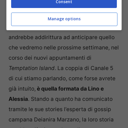
Consent
notizia sconcertante.
Manage options
Lo scoop in questione, se confermato,
andrebbe addirittura ad anticipare quello
che vedremo nelle prossime settimane, nel
corso dei nuovi appuntamenti di
Temptation Island
. La coppia di Canale 5
di cui stiamo parlando, come forse avrete
già intuito,
è quella formata da Lino e
Alessia
. Stando a quanto ha comunicato
tramite le sue stories l’esperta di gossip
campana Deianira Marzano, la loro storia