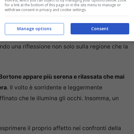
interest, which you can object to by managing your options below. Look
for a link at the bottom of this page or in the site menu to manage or
withdraw consent in privacy and cookie settings.
uniscono le conferme alle sorprese. Se vivessimo
 di solo sorprese, ci ritroveremmo travolti
Manage options
Consent
e si ritrova l’armonia tra questi due stati
ndo una riflessione non solo sulla regione che la
Bortone appare più serena e rilassata che mai
era
. Il volto è sorridente e leggermente
finato che le illumina gli occhi. Insomma, un
sprimere il proprio affetto nei confronti della