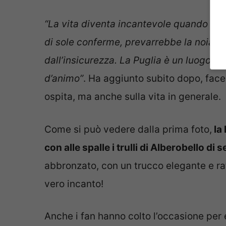
“La vita diventa incantevole quando si 
di sole conferme, prevarrebbe la noia, se
dall’insicurezza. La Puglia è un luogo dov
d’animo”
. Ha aggiunto subito dopo, face
ospita, ma anche sulla vita in generale.
Come si può vedere dalla prima foto,
la 
con alle spalle i trulli di Alberobello di s
abbronzato, con un trucco elegante e raf
vero incanto!
Anche i fan hanno colto l’occasione per e