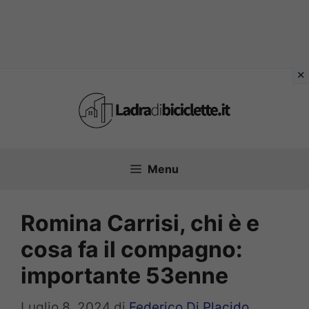
Vai
al
contenuto
Menu
Romina Carrisi, chi è e
cosa fa il compagno:
importante 53enne
Luglio 8, 2024
di
Federico Di Placido