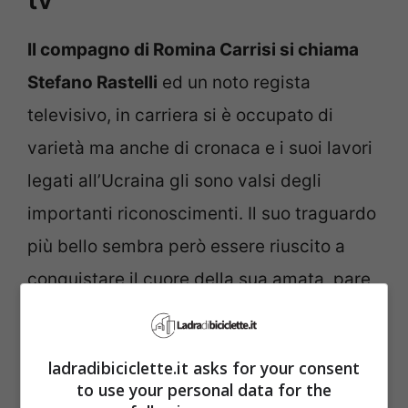
Il compagno di Romina Carrisi si chiama
Stefano Rastelli
ed un noto regista
televisivo, in carriera si è occupato di
varietà ma anche di cronaca e i suoi lavori
legati all’Ucraina gli sono valsi degli
importanti riconoscimenti. Il suo traguardo
più bello sembra però essere riuscito a
conquistare il cuore della sua amata, pare
che sia stata proprio la tv a farli incontrare.
ladradibiciclette.it asks for your consent
to use your personal data for the