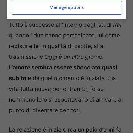
Manage options
tv (Foto Instagram @stefanorastelli1) – ladradibiciclette.it
Tutto è successo all’interno degli studi
Rai
quando i due hanno partecipato, lui come
regista e lei in qualità di ospite, alla
trasmissione
Oggi è un altro giorno
.
L’amore sembra essere sbocciato quasi
subito
e da quel momento è iniziata una
vita tutta nuova per entrambi, forse
nemmeno loro si aspettavano di arrivare al
punto di diventare genitori.
La relazione è inizia circa un paio d’anni fa