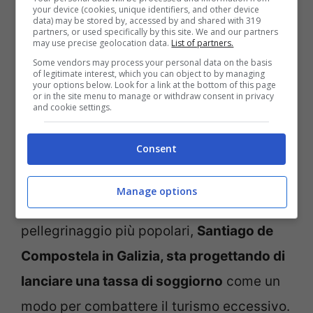
Anche la capitale della Catalogna,
your device (cookies, unique identifiers, and other device
data) may be stored by, accessed by and shared with 319
Barcellona, ha sofferto di un flusso infinito
partners, or used specifically by this site. We and our partners
may use precise geolocation data.
List of partners.
di turisti, che si è intensificato solo dopo la
Some vendors may process your personal data on the basis
of legitimate interest, which you can object to by managing
fine della pandemia di COVID-19. Nella
your options below. Look for a link at the bottom of this page
or in the site menu to manage or withdraw consent in privacy
città, la cui popolazione ha più volte
and cookie settings.
organizzato proteste contro il turismo
Consent
eccessivo, è ora vietata la costruzione di
nuovi hotel, ostelli o appartamenti in affitto
Manage options
nel centro. Una delle destinazioni di
pellegrinaggio più popolari,
Santiago de
Compostela in Galizia, sta progettando di
lanciare una tassa di soggiorno
come un
modo per combattere il turismo eccessivo.