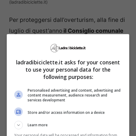
(ladradibiciclette.it)
Per proteggersi dall’overturism, alla fine di
luglio di quest’anno
il Consiglio comunale
di Amsterdam
nei Paesi Bassi ha deciso di
vietare ai transatlantici l’ingresso nel
ladradibiciclette.it asks for your consent
porto della città nei prossimi mesi.
Invece,
to use your personal data for the
le autorità della Sardegna hanno imposto
following purposes:
restrizioni
al numero di visitatori su
Personalised advertising and content, advertising and
content measurement, audience research and
diverse spiagge con l’obbligo di pagare
services development
una tassa da 1 a 10 euro, a seconda del
Store and/or access information on a device
tipo di trasporto utilizzato per visitarla.
Learn more
Your personal data will be processed and information from