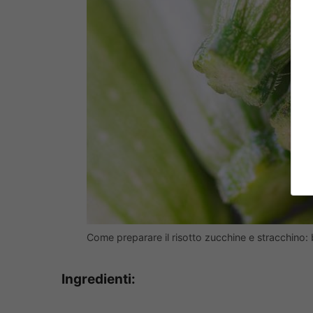
Come preparare il risotto zucchine e stracchino: b
Ingredienti: