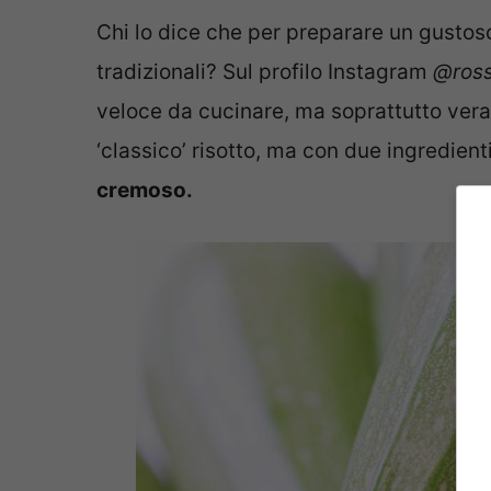
Chi lo dice che per preparare un gustoso
tradizionali? Sul profilo Instagram
@ross
veloce da cucinare, ma soprattutto vera
‘classico’ risotto, ma con due ingredient
cremoso.