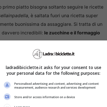
 primo piatto bisogna soltanto seguire le ricette
ellainpadella,
è saltata fuori una ricetta super
mente buonissima da assaggiare. Si tratta di un
i davvero incredibili:
le zucchine e il formaggio
ladradibiciclette.it asks for your consent to use
your personal data for the following purposes:
Personalised advertising and content, advertising and content
measurement, audience research and services development
Store and/or access information on a device