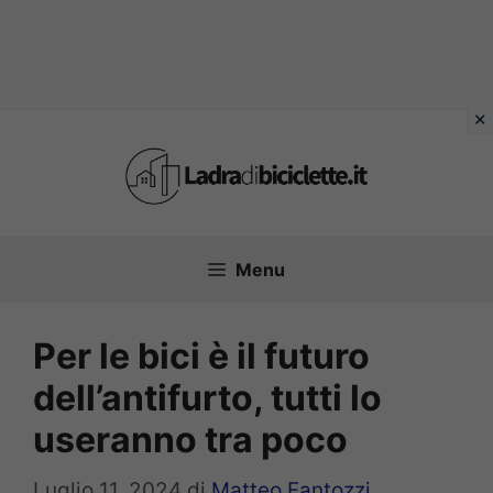
Vai
al
contenuto
Menu
Per le bici è il futuro
dell’antifurto, tutti lo
useranno tra poco
Luglio 11, 2024
di
Matteo Fantozzi