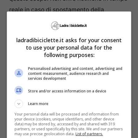
reale in caso di spostamento della
bicicletta e la sua efficacia è fortemente
condizionata dalla presenza nelle
ladradibiciclette.it asks for your consent
vicinanze di dispositivi Apple o compatibili
to use your personal data for the
con Android per la localizzazione tramite
following purposes:
Bluetooth. Questa caratteristica ne limita
Personalised advertising and content, advertising and
content measurement, audience research and
fortemente l’utilizzo in aree meno popolate
services development
o in quelle dove i dispositivi mobili non
Store and/or access information on a device
sono costantemente presenti.
Learn more
Your personal data will be processed and information from
your device (cookies, unique identifiers, and other device
data) may be stored by, accessed by and shared with 319
partners, or used specifically by this site. We and our partners
may use precise geolocation data.
List of partners.