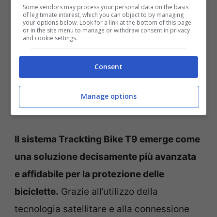
Some vendors may process your personal data on the basis
of legitimate interest, which you can object to by managing
your options below. Look for a link at the bottom of this page
or in the site menu to manage or withdraw consent in privacy
and cookie settings.
Consent
Manage options
Come evitare il furto della bici (LadradiBiciclette.it)
Il sistema Trackting Bike T9 emerge come
una soluzione decisamente più avanzata
e affidabile per la protezione delle
biciclette.
Grazie all’utilizzo della
tecnologia satellitare e alla connessione