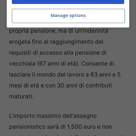
secondo scivolo dedicato ai disoccupati
è
Manage options
l’APE Sociale
. Non si tratta di una vera e
propria pensione, ma di un’indennità
erogata fino al raggiungimento dei
requisiti di accesso alla pensione di
vecchiaia (67 anni di età). Consente di
lasciare il mondo del lavoro a 63 anni e 5
mesi di età e con 30 anni di contributi
maturati.
L’importo massimo dell’assegno
pensionistico sarà di 1.500 euro e non