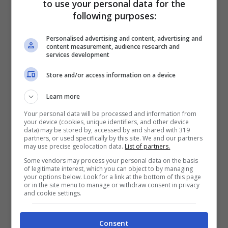
to use your personal data for the
following purposes:
Personalised advertising and content, advertising and
content measurement, audience research and
services development
Store and/or access information on a device
Learn more
Your personal data will be processed and information from
your device (cookies, unique identifiers, and other device
data) may be stored by, accessed by and shared with 319
partners, or used specifically by this site. We and our partners
Le tre opzioni di pensionamento per i disoccupati
may use precise geolocation data.
List of partners.
(Ladradibiciclette.it)
Some vendors may process your personal data on the basis
of legitimate interest, which you can object to by managing
your options below. Look for a link at the bottom of this page
or in the site menu to manage or withdraw consent in privacy
Questa misura prevede, infine, finestre di
and cookie settings.
decorrenza molto lunghe. Un anno per le
Consent
dipendenti e 18 mesi per le autonome. Un