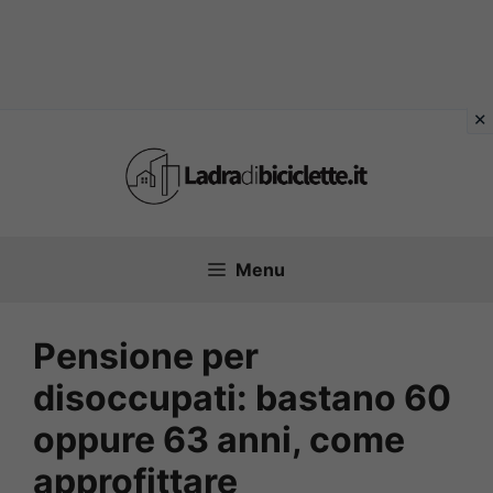
Vai
al
contenuto
Menu
Pensione per
disoccupati: bastano 60
oppure 63 anni, come
approfittare