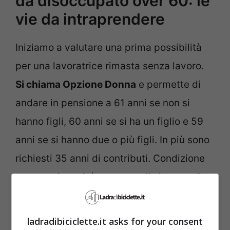
da disoccupato over 60: le
vie da intraprendere
Iniziamo a valutare una prima possibilità
per una lavoratrice rimasta senza lavoro.
Si chiama Opzione Donna
e permette di
andare in pensione a 61 anni se non si
hanno figli, 60 anni se si ha un figlio e 59
anni se si hanno due o più figli. In più sono
richiesti 35 anni di contributi. Condizione
necessaria, poi, è accettare il sistema di
calcolo contributivo anche se si sono
iniziati a versare contributi prima del 1996.
ladradibiciclette.it asks for your consent