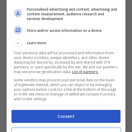
Personalised advertising and content, advertising and
content measurement, audience research and
services development
Store and/or access information on a device
Learn more
Your personal data will be processed and information from
your device (cookies, unique identifiers, and other device
data) may be stored by, accessed by and shared with 319
partners, or used specifically by this site. We and our partners
may use precise geolocation data.
List of partners.
Cosa fare per andare in pensione 3 anni prima
Some vendors may process your personal data on the basis
ladradibiciclette.it
of legitimate interest, which you can object to by managing
your options below. Look for a link at the bottom of this page
or in the site menu to manage or withdraw consent in privacy
and cookie settings.
Il Governo di Giorgia Meloni, per il biennio
2024-2025, ha introdotto in via
Consent
sperimentale la
pace contributiva
: in