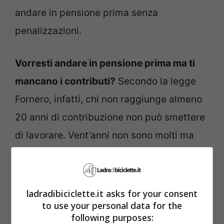
andare in pensione prima senza
penalizzazioni.
Vorresti andare in pensione prima ma ti
mancano i contributi?
Secondo la legge
Fornero, infatti, chi non raggiunge almeno
20 anni di contribuzione non può smettere
di lavorare. Vent’anni non sono molti ma
possono esserci mille ragioni per le quali
una persona non riesce a raggiungere tale
soglia.
ladradibiciclette.it asks for your consent
to use your personal data for the
following purposes: