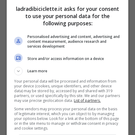
Ovviamente, come tutti i paesi europei,
ladradibiciclette.it asks for your consent
anche la Croazia dispone di un sistema di
to use your personal data for the
following purposes:
pedaggi per accedere alle varie
autostrade dove si può pagare in contanti
Personalised advertising and content, advertising and
content measurement, audience research and
o con carte. O saltare la fila con
i sistemi di
services development
abbonamento
che ben conosciamo.
Store and/or access information on a device
Learn more
Your personal data will be processed and information from
your device (cookies, unique identifiers, and other device
data) may be stored by, accessed by and shared with 319
partners, or used specifically by this site. We and our partners
may use precise geolocation data.
List of partners.
Some vendors may process your personal data on the basis
of legitimate interest, which you can object to by managing
your options below. Look for a link at the bottom of this page
or in the site menu to manage or withdraw consent in privacy
and cookie settings.