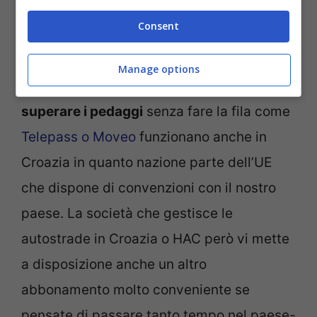
Ebbene si, l’abbonamento funziona anche in Croazia
Consent
(Telepass) – Ladra di Biciclette.it
Manage options
Ebbene si, i vari abbonamenti a sistemi per
superare i pedaggi
senza fare la fila come
Telepass o Moveo
funzionano anche in
Croazia in quanto nazione parte dell’UE
che dispone di convenzioni con il nostro
paese. La società che gestisce le
autostrade in Croazia o HAC però vi mette
a disposizione anche un altro
abbonamento molto conveniente se
pensate di passare tanto tempo nel paese-