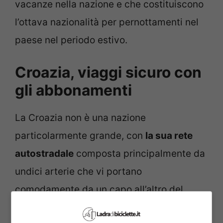
vacanze nella nazione e che costituiscono
l’ottava nazionalità per pernottamenti nel
paese nel periodo estivo.
Croazia, viaggi sicuro con
gli abbonamenti
La Croazia non è una nazione
particolarmente grande, con
la sua rete
autostradale
composta principalmente da
undici arterie che vi portano
comodamente da un capo all’altro del
paese fino alle migliori mete per turisti.