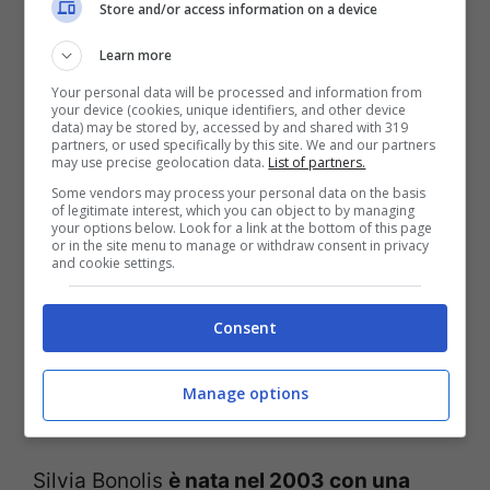
Store and/or access information on a device
“Sono piccole rabbie che uno conserva.
Non sono felice di questa cosa.
Sono
Learn more
felicissimo di Silvia
, felicissimo di come è
Your personal data will be processed and information from
your device (cookies, unique identifiers, and other device
data) may be stored by, accessed by and shared with 319
sempre allegra, le voglio un bene
partners, or used specifically by this site. We and our partners
may use precise geolocation data.
List of partners.
dell’anima, mi diverte, è piena di energia.
Some vendors may process your personal data on the basis
Però quello che è successo è successo,
e
of legitimate interest, which you can object to by managing
your options below. Look for a link at the bottom of this page
or in the site menu to manage or withdraw consent in privacy
come disse il Marchese del Grillo potrò
and cookie settings.
essere ancora un po’ incazzato per ‘sto
Consent
fatto? Mi fa rabbia perché non ho armi per
affrontarlo se non l’accettazione e l’amore.
Manage options
Però a me fa male. Tutto qua
”.
Silvia Bonolis
è nata nel 2003 con una