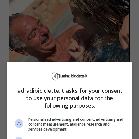
“Non ho armi per affrontarlo”, le parole drammatiche del
conduttore – Foto IG@sonopaolobonolis -
ladradibiciclette.it asks for your consent
ladradibiciclette.it
to use your personal data for the
following purposes:
Ne parla in occasione dell’uscita del suo
Personalised advertising and content, advertising and
nuovo romanzo “Notte Fonda”,
content measurement, audience research and
services development
raccontandosi al Corriere della Sera: