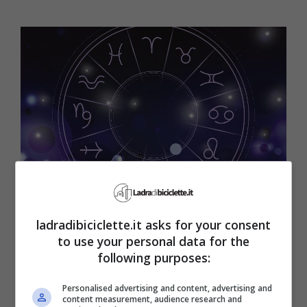
Due segni zodiacali verranno sommersi da soldi e amore: il
ladradibiciclette.it asks for your consent
mese di giugno si chiuderà col botto (Ladradibicilette.it)
to use your personal data for the
following purposes:
Il primo segno è quello del Leone
, che avrà
Personalised advertising and content, advertising and
modo di farsi notare sia sul lavoro che in
content measurement, audience research and