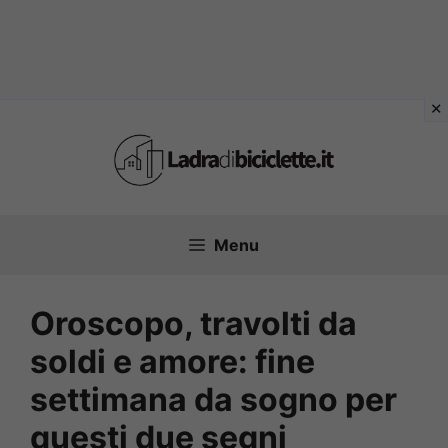
Vai
al
contenuto
Menu
Oroscopo, travolti da
soldi e amore: fine
settimana da sogno per
questi due segni