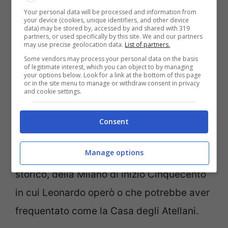
Luoghi che conservano sue opere come il
Your personal data will be processed and information from
your device (cookies, unique identifiers, and other device
Refettorio di Santa Maria delle Grazie.
data) may be stored by, accessed by and shared with 319
partners, or used specifically by this site. We and our partners
may use precise geolocation data.
List of partners.
Luoghi che furono oggetto di studi, disegni
Some vendors may process your personal data on the basis
e osservazioni come i Navigli.
of legitimate interest, which you can object to by managing
your options below. Look for a link at the bottom of this page
Luoghi, come il Museo della Scienza e
or in the site menu to manage or withdraw consent in privacy
and cookie settings.
della Tecnologia, che custodiscono
macchine disegnate intorno al 1950
Consent
partendo dai sui disegni.
Manage options
Luoghi rappresentativi del contesto
storico, della Milano di inizio Cinquecento
in cui Leonardo operò o che potrebbe aver
frequentato come la Casa degli Atellani.