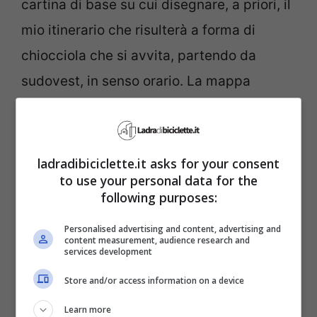
cartina di base su cui disegnare, a priori, il
mio itinerario che risulterà a forma di
chiocciola che si avvita, partendo da
sudovest, in senso orario. La mappa
pieghevole I Luoghi di Leonardo da Vinci
mi è stata fornita dal Museo della Scienza
e della Tecnologia Leonardo da Vinci.
ladradibiciclette.it asks for your consent
to use your personal data for the
Claudio Giorgione, curatore del
following purposes:
dipartimento Leonardo Arte e Scienza, mi
Personalised advertising and content, advertising and
ha spiegato che i luoghi leonardiani a
content measurement, audience research and
services development
Milano e negli immediati dintorni sono di 4
Store and/or access information on a device
tipologie:
Learn more