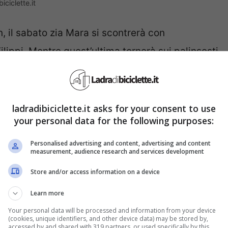
iciclette.it
n, il sabato zia Mara si scontrerà con
lippi. Mentre quest’ultima tornerà sui palinsesti
ci
, la collega debutterà alla guida di una nuova
Uomini e Donne
–
La stagione dell’amore
, format
 in terza età.
Un impegno di tale portata richiede
ladradibiciclette.it asks for your consent to use
your personal data for the following purposes:
me molte donne,
Mara Venier ha puntato sulla
 fa discutere.
Personalised advertising and content, advertising and content
measurement, audience research and services development
l look: gli utenti si
Store and/or access information on a device
Learn more
Your personal data will be processed and information from your device
(cookies, unique identifiers, and other device data) may be stored by,
accessed by and shared with 319 partners, or used specifically by this