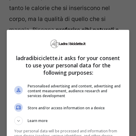
tanto le calorie che si inseriscono nel
corpo, ma la qualità di quello che si
mangia. Bisogna
preferire cibi naturali e
sani
ricchi di fibre come la frutta, la
verdura e la frutta secca. Sì a carni magre
ladradibiciclette.it asks for your consent
come
pesce, pollo, tacchino e vitello.
to use your personal data for the
following purposes:
Eliminare gli zuccheri
è un ottimo
consiglio per tenere anche sotto controllo
Personalised advertising and content, advertising and
content measurement, audience research and
la glicemia.
services development
Store and/or access information on a device
Ecco il video in cui mostra la sua routine:
Learn more
Your personal data will be processed and information from
your device (cookies, unique identifiers, and other device