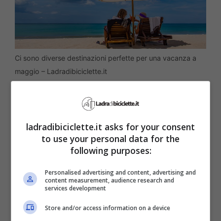
Ci sono diverse destinazioni perfette per una vacanza a
maggio – Ladradibiciclette.it
Se ti vuoi spostare fuori dall’Italia puoi
considerare Malta.
Le spiagge di Malta,
ladradibiciclette.it asks for your consent
Gozo e Comino
sono dei veri gioielli, con le
to use your personal data for the
following purposes:
loro acque turchesi e le rocce scoscese. Il
clima mite di maggio rende queste isole
Personalised advertising and content, advertising and
content measurement, audience research and
services development
ancora più affascinanti. Oppure puoi
optare per
Creta, in Grecia
. Con il suo ricco
Store and/or access information on a device