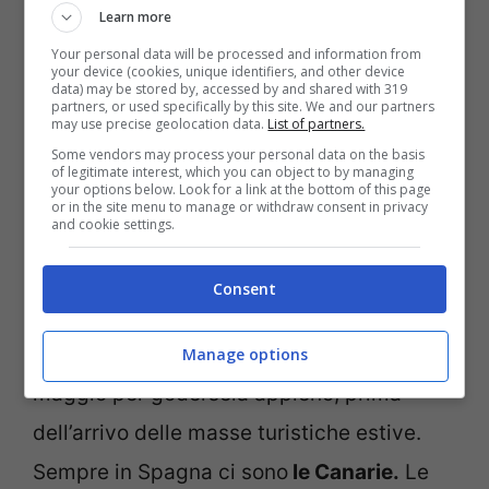
patrimonio storico e le spiagge
Learn more
mozzafiato, Creta è una destinazione da
Your personal data will be processed and information from
your device (cookies, unique identifiers, and other device
non perdere. Durante il periodo di maggio,
data) may be stored by, accessed by and shared with 319
partners, or used specifically by this site. We and our partners
may use precise geolocation data.
List of partners.
offre temperature piacevoli e condizioni
Some vendors may process your personal data on the basis
ottimali per godere sole e mare.
of legitimate interest, which you can object to by managing
your options below. Look for a link at the bottom of this page
or in the site menu to manage or withdraw consent in privacy
and cookie settings.
E ancora ti consigliamo
Formentera in
Spagna.
Questo paradiso delle Baleari
Consent
offre spiagge incontaminate e
un’atmosfera rilassata. È ideale andarci a
Manage options
maggio per godersela appieno, prima
dell’arrivo delle masse turistiche estive.
Sempre in Spagna ci sono
le Canarie.
Le