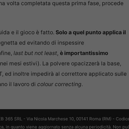
 Una volta completata questa prima fase, procede
ida e il gioco è fatto.
Solo a quel punto applica il
ugnetta ed evitando di inspessire
fine,
last but not least
,
è importantissimo
nei mesi estivi). La polvere opacizzerà la base,
T, ed inoltre impedirà al correttore applicato sulle
no il lavoro di
colour correcting
.
 WEB 365 SRL - Via Nicola Marchese 10, 00141 Roma (RM) - Codice
tica, in quanto viene aggiornato senza alcuna periodicità. Non pu