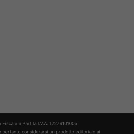
 Fiscale e Partita I.V.A. 12279101005
ò pertanto considerarsi un prodotto editoriale ai