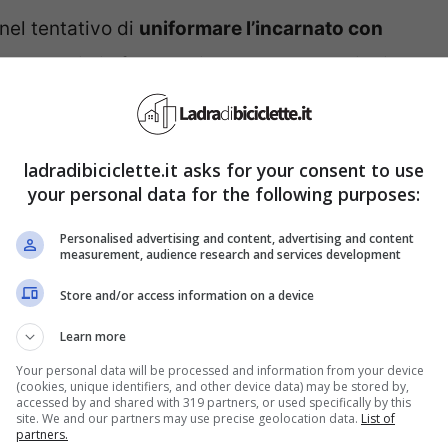
 nel tentativo di
uniformare l’incarnato con
he esso sia in formulazione compatta o liquida.
epidermide non presenti “difetti” ed “irregolarità”
 caso di macchie scure. Paola Turani giunge così
ladradibiciclette.it asks for your consent to use
 di make-up molto semplice da realizzare.
your personal data for the following purposes:
ial per nascondere le
Personalised advertising and content, advertising and content
measurement, audience research and services development
Store and/or access information on a device
Learn more
to”, mostrando zone più chiare ed altrettante più
Your personal data will be processed and information from your device
 è necessario prestare maggiore attenzione nel
(cookies, unique identifiers, and other device data) may be stored by,
accessed by and shared with 319 partners, or used specifically by this
ase per il make-up. Applicare solo quantità
site. We and our partners may use precise geolocation data.
List of
partners.