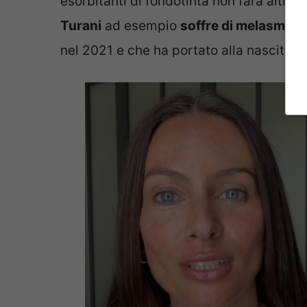
esorbitanti di fondotinta non farà altro
Turani
ad esempio
soffre di melasma g
nel 2021 e che ha portato alla nascita de