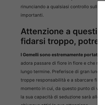
rinunciando a qualsiasi controllo sulla p
importanti.
Attenzione a questi s
fidarsi troppo, potreb
I Gemelli sono estremamente portati al
adora passare di fiore in fiore e che non 
lungo termine. Preferisce di gran lunga 
troppe responsabilità e a sbarcare finalm
momento in cui, da questo punto di vista, 
la sua capacità di seduzione sarà alle st