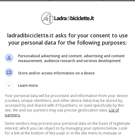
ropria vita e mettendo a rischio anche relazioni
ladradibiciclette.it asks for your consent to use
egni zodiacali: meglio non
your personal data for the following purposes:
bero tradirti
Personalised advertising and content, advertising and content
measurement, audience research and services development
 tradimento
. Si tratta, infatti, di un segno che
Store and/or access information on a device
ha alcun talento per gli impegni e le relazioni a
Learn more
storie brevi e che non lo costringano a prendersi
Your personal data will be processed and information from your device
(cookies, unique identifiers, and other device data) may be stored by,
ente nel mondo degli adulti. L’estate è il
accessed by and shared with 319 partners, or used specifically by this
site. We and our partners may use precise geolocation data.
List of
il Gemelli dà il meglio (o forse il peggio di sé):
partners.
Some vendors may process your personal data on the basis of legitimate
elle e non perderà l’occasione di flirtare con
interest, which you can object to by managing your options below. Look
for a link at the bottom of this page or in the site menu to manage or