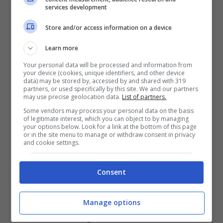
services development
Store and/or access information on a device
Learn more
Your personal data will be processed and information from
La Promessa, Curro scopre che Martina è in un sanatorio
your device (cookies, unique identifiers, and other device
(Foto Mediaset Infinity) ladradibiciclette.it
data) may be stored by, accessed by and shared with 319
partners, or used specifically by this site. We and our partners
may use precise geolocation data.
List of partners.
A quanto pare la giovane sarà accusata di
Some vendors may process your personal data on the basis
of legitimate interest, which you can object to by managing
aver cercato di avvelenare Ayala, dopo
your options below. Look for a link at the bottom of this page
or in the site menu to manage or withdraw consent in privacy
and cookie settings.
che nella sua camera verrà trovata una
bottiglietta di veleno. Lei però negherà di
Consent
aver compiuto un simile atto ma
nonostante le sue parole sarà trasportata
Manage options
contro la sua voglia nella struttura.
Lì la