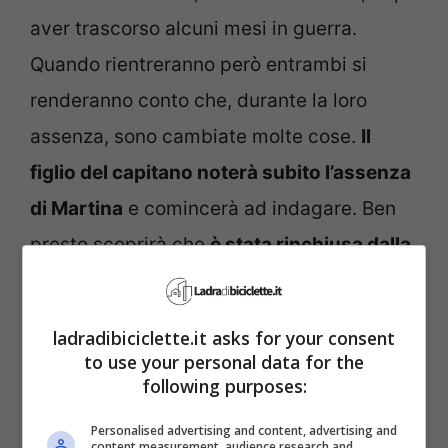
aver trascorso alcuni mesi in guerra.
Quando rientreranno però entrambi si
renderanno conto che, durante la loro
assenza, sono cambiate molte cose.
Il
figlio del capitano noterà subito l’assenza
di Martina
e comincerà ad indagare. Ben
presto scoprirà che
è stata rinchiusa dalla
sua famiglia in un sanatorio.
ladradibiciclette.it asks for your consent
to use your personal data for the
following purposes:
Personalised advertising and content, advertising and
content measurement, audience research and