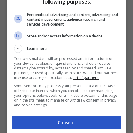
following purposes:
William felice del ritorno di Kate – foto: Ansa –
ladradibiciclette.it
Personalised advertising and content, advertising and
content measurement, audience research and
services development
In questi mesi il primogenito di Re Carlo III
Store and/or access information on a device
è tornato progressivamente ai suoi
Learn more
impegni, dopo che per oltre due settimane
Your personal data will be processed and information from
aveva deciso di disertare per affiancare la
your device (cookies, unique identifiers, and other device
data) may be stored by, accessed by and shared with 319
partners, or used specifically by this site. We and our partners
moglie malata. Non ha mai smesso di
may use precise geolocation data.
List of partners.
sostenerla e soprattutto di aiutarla nella
Some vendors may process your personal data on the basis
of legitimate interest, which you can object to by managing
crescita dei figli: George, Charlotte e
your options below. Look for a link at the bottom of this page
or in the site menu to manage or withdraw consent in privacy
and cookie settings.
Louis. Sabato 15 giugno
ha sfilato, come
da tradizione, a cavallo insieme ai
Consent
reggimenti della British Army
. Dopodiché