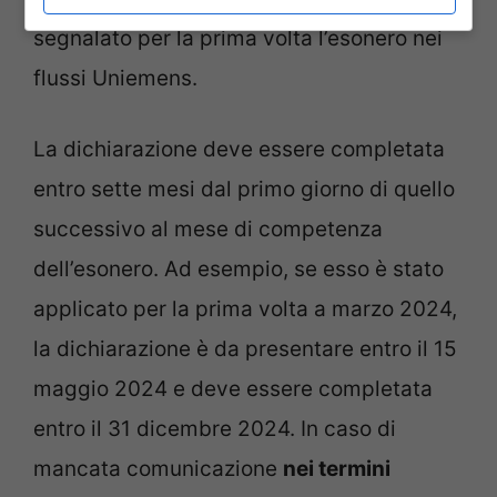
segnalato per la prima volta l’esonero nei
flussi Uniemens.
La dichiarazione deve essere completata
entro sette mesi dal primo giorno di quello
successivo al mese di competenza
dell’esonero. Ad esempio, se esso è stato
applicato per la prima volta a marzo 2024,
la dichiarazione è da presentare entro il 15
maggio 2024 e deve essere completata
entro il 31 dicembre 2024. In caso di
mancata comunicazione
nei termini