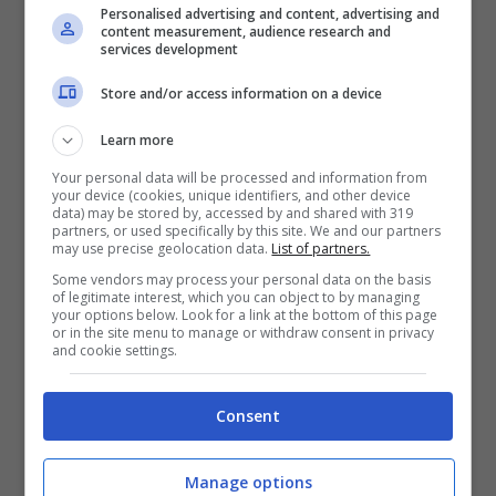
Personalised advertising and content, advertising and
lavoratrici – ladradibiciclette.it
content measurement, audience research and
services development
Per accedere all’utility, le lavoratrici
Store and/or access information on a device
devono possedere un’identità digitale con
Learn more
SPID (Sistema Pubblico di Identità
Your personal data will be processed and information from
your device (cookies, unique identifiers, and other device
Digitale) di almeno livello 2, CNS (Carta
data) may be stored by, accessed by and shared with 319
partners, or used specifically by this site. We and our partners
may use precise geolocation data.
List of partners.
Nazionale dei Servizi) o CIE (Carta di
Some vendors may process your personal data on the basis
Identità Elettronica) 3.0. In assenza di
of legitimate interest, which you can object to by managing
your options below. Look for a link at the bottom of this page
questi strumenti, è necessario recarsi
or in the site menu to manage or withdraw consent in privacy
and cookie settings.
presso un ufficio INPS per effettuare la
comunicazione. L’accesso all’applicativo è
Consent
consentito a partire da 45 giorni dopo la
Manage options
fine del mese in cui il datore di lavoro ha