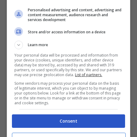
come muoversi:
Personalised advertising and content, advertising and
content measurement, audience research and
services development
Se la responsabilità dell’incidente
Store and/or access information on a device
ricade sull’automobilista
, il ciclista
Learn more
può presentare una richiesta di
Your personal data will be processed and information from
risarcimento all’assicurazione di
your device (cookies, unique identifiers, and other device
data) may be stored by, accessed by and shared with 319
quest’ultimo. Nel caso di
partners, or used specifically by this site. We and our partners
may use precise geolocation data.
List of partners.
compilazione della constatazione
Some vendors may process your personal data on the basis
of legitimate interest, which you can object to by managing
amichevole di sinistro, il
your options below. Look for a link at the bottom of this page
or in the site menu to manage or withdraw consent in privacy
risarcimento per danni può essere
and cookie settings.
ottenuto entro 30 giorni per quelli
Consent
relativi alla bici, ed entro 45 giorni
per i danni fisici.