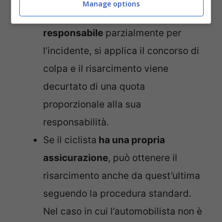
Manage options
Se
il ciclista viene ritenuto
responsabile
parzialmente per
l’incidente, si applica il concorso di
colpa e il risarcimento viene
decurtato di una quota
proporzionale alla sua
responsabilità.
Se il ciclista
ha una propria
assicurazione
, può ottenere il
risarcimento anche da quest’ultima
seguendo la procedura standard.
Nel caso in cui l’automobilista non è