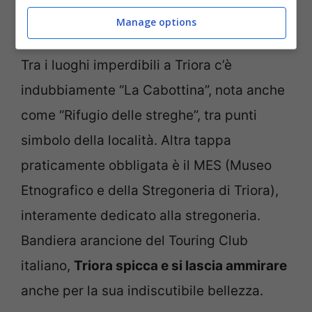
Manage options
Luogo stregato in Liguria – ladradibicicletta.it
Tra i luoghi imperdibili a Triora c’è
indubbiamente “La Cabottina”, nota anche
come “Rifugio delle streghe”, tra punti
simbolo della località. Altra tappa
praticamente obbligata è il MES (Museo
Etnografico e della Stregoneria di Triora),
interamente dedicato alla stregoneria.
Bandiera arancione del Touring Club
italiano,
Triora spicca e si lascia ammirare
anche per la sua indiscutibile bellezza.