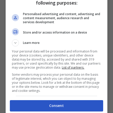
following purposes:
fatti presunta stregoneria che portarono a
processi a donne che venivano
Personalised advertising and content, advertising and
content measurement, audience research and
considerate vere e proprie streghe. Torture
services development
praticate in modo crudele per estorcere,
Store and/or access information on a device
alla fine, confessioni fasulle.
Learn more
Your personal data will be processed and information from
your device (cookies, unique identifiers, and other device
data) may be stored by, accessed by and shared with 319
partners, or used specifically by this site. We and our partners
may use precise geolocation data.
List of partners.
Some vendors may process your personal data on the basis
of legitimate interest, which you can object to by managing
your options below. Look for a link at the bottom of this page
or in the site menu to manage or withdraw consent in privacy
and cookie settings.
Consent