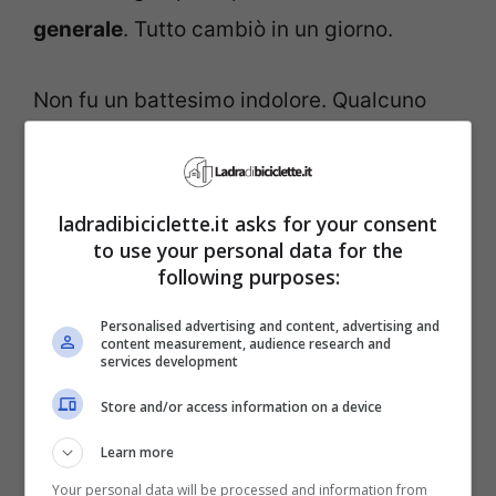
generale
. Tutto cambiò in un giorno.
Non fu un battesimo indolore. Qualcuno
storceva il naso: un colore “femminile” su
atleti che sfidano passi e tempeste?
Arrivarono ironie, perfino dal regime. Ma il
ladradibiciclette.it asks for your consent
to use your personal data for the
tempo ribalta i pregiudizi. La forza della
following purposes:
corsa, la sua fatica, trasformarono quel
Personalised advertising and content, advertising and
rosa in una medaglia di
resistenza
. Il
content measurement, audience research and
services development
pubblico cominciò a cercarlo. Gli avversari
Store and/or access information on a device
a inseguirlo.
Learn more
Da allora la maglia è evoluta. Dalla
lana
Your personal data will be processed and information from