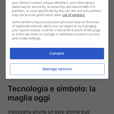
your device (cookies, unique identifiers, and other device
data) may be stored by, accessed by and shared with 319
ruvida degli anni Trenta, pesante e
partners, or used specifically by this site. We and our partners
may use precise geolocation data.
List of partners.
implacabile sotto la pioggia, alle
fibre
Some vendors may process your personal data on the basis
sintetiche
elastiche di oggi, cucite per il
of legitimate interest, which you can object to by managing
your options below. Look for a link at the bottom of this page
or in the site menu to manage or withdraw consent in privacy
vento e provate in
galleria del vento
. I
and cookie settings.
materiali cambiano. Il rosa no. Resta vicino
al tono dei fogli della Gazzetta. Non serve
Consent
un
Pantone
per riconoscerlo: è il colore di
Manage options
una memoria collettiva.
Tecnologia e simbolo: la
maglia oggi
Indossarla anche un solo giorno può