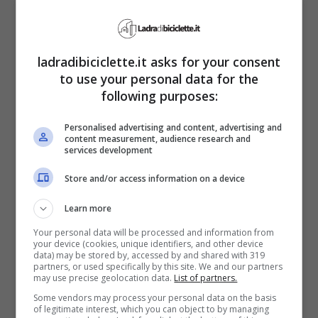
HEIF o il ProRAW
, che permettono di
scattare immagini da 48 megapixel.
ladradibiciclette.it asks for your consent
to use your personal data for the
Obiettivi disponibili –
Gli obiettivi
following purposes:
dell’iPhone 15 Pro offrono una grande
Personalised advertising and content, advertising and
flessibilità nella composizione delle foto.
content measurement, audience research and
services development
L’ultra-grandangolo, con una lunghezza
Store and/or access information on a device
focale di 13 mm, è eccellente per le foto
macro, permettendo di avvicinarsi
fino a 2
Learn more
cm dal soggetto e catturare dettagli
Your personal data will be processed and information from
your device (cookies, unique identifiers, and other device
data) may be stored by, accessed by and shared with 319
minuziosi
. Per inquadrare la tavola o
partners, or used specifically by this site. We and our partners
may use precise geolocation data.
List of partners.
composizioni di piatti, l’obiettivo da 35 mm
Some vendors may process your personal data on the basis
è ideale, mentre per scatti di piatti singoli
of legitimate interest, which you can object to by managing