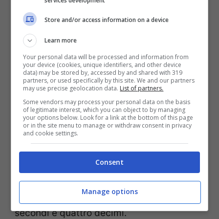
services development
(Ferrari Press Media) – Ladra di Biciclette.it
Store and/or access information on a device
L’artista avrebbe messo le mani su una
Learn more
splendida
Ferrari Roma Convertibile
che, a
Your personal data will be processed and information from
your device (cookies, unique identifiers, and other device
quanto dice, è la prima unità con tettuccio
data) may be stored by, accessed by and shared with 319
partners, or used specifically by this site. We and our partners
may use precise geolocation data.
List of partners.
in tela consegnata in Italia dal 2019, anno
Some vendors may process your personal data on the basis
in cui la vettura è uscita sul mercato. La
of legitimate interest, which you can object to by managing
your options below. Look for a link at the bottom of this page
Roma è una vettura formidabile dotata di
or in the site menu to manage or withdraw consent in privacy
and cookie settings.
un motore da 8 cilindri a V con 620 cavalli,
potenza tradotta in una velocità massima
Consent
di 320 chilometri orari e in uno scatto da
Manage options
ferma a 100 chilometri orari ottenuto in tre
secondi e quattro decimi.