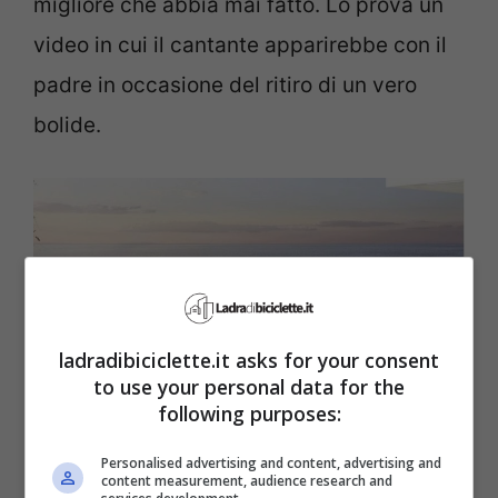
migliore che abbia mai fatto. Lo prova un
video in cui il cantante apparirebbe con il
padre in occasione del ritiro di un vero
bolide.
ladradibiciclette.it asks for your consent
to use your personal data for the
following purposes:
Personalised advertising and content, advertising and
content measurement, audience research and
Una Ferrari Roma con tetto in tela come quella di Fedez