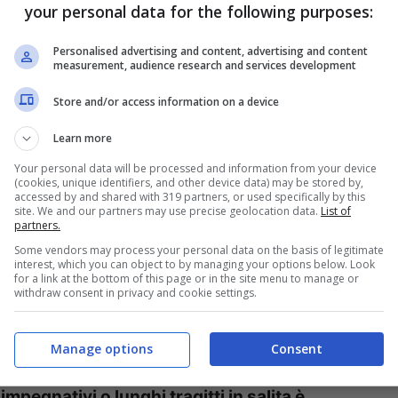
your personal data for the following purposes:
zo combinato con i mezzi pubblici potrebbe
Personalised advertising and content, advertising and content
ine, gli appassionati di escursioni su terreni
measurement, audience research and services development
e elettriche la soluzione ideale alle loro
Store and/or access information on a device
Learn more
Your personal data will be processed and information from your device
dere per una buona
(cookies, unique identifiers, and other device data) may be stored by,
accessed by and shared with 319 partners, or used specifically by this
site. We and our partners may use precise geolocation data.
List of
partners.
Some vendors may process your personal data on the basis of legitimate
interest, which you can object to by managing your options below. Look
da la potenza del motore: questa dovrebbe essere
for a link at the bottom of this page or in the site menu to manage or
withdraw consent in privacy and cookie settings.
stazioni soddisfacenti in termini di autonomia
Manage options
Consent
impegnativi o lunghi tragitti in salita è