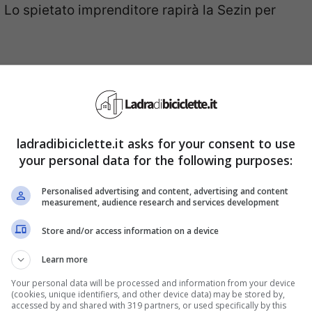
. Lo spietato imprenditore rapirà la Sezin per
n precipizio, circondata da una serie di mine
estro di Emir. Da un momento all’altro potrebbe
escata anche da un minimo movimento.
ladradibiciclette.it asks for your consent to use
lvare la sua amata
. Kemal costringerà Kozcuoğlu
your personal data for the following purposes:
so che la pittrice dovrà fare tra le mine per
Personalised advertising and content, advertising and content
measurement, audience research and services development
 dirà di chiamare subito la polizia.
Store and/or access information on a device
 Kemal riuscirà a salvarsi?
Learn more
n
Your personal data will be processed and information from your device
(cookies, unique identifiers, and other device data) may be stored by,
accessed by and shared with 319 partners, or used specifically by this