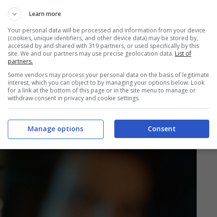
al
si opporrà con decisione alla clandestinità
Learn more
Your personal data will be processed and information from your device
l contrastato rapporto con la sua amata, Kemal
(cookies, unique identifiers, and other device data) may be stored by,
accessed by and shared with 319 partners, or used specifically by this
 in contatto con un suo uomo fidato per
site. We and our partners may use precise geolocation data.
List of
partners.
casa di Tufan.
Some vendors may process your personal data on the basis of legitimate
interest, which you can object to by managing your options below. Look
for a link at the bottom of this page or in the site menu to manage or
withdraw consent in privacy and cookie settings.
Manage options
Consent