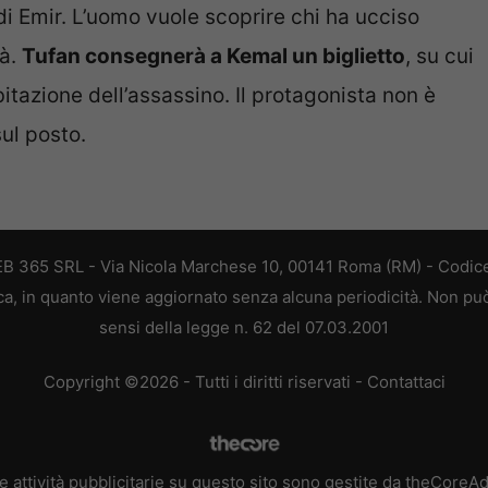
di Emir. L’uomo vuole scoprire chi ha ucciso
rà.
Tufan consegnerà a Kemal un biglietto
, su cui
abitazione dell’assassino. Il protagonista non è
ul posto.
 WEB 365 SRL - Via Nicola Marchese 10, 00141 Roma (RM) - Codice
tica, in quanto viene aggiornato senza alcuna periodicità. Non pu
sensi della legge n. 62 del 07.03.2001
Copyright ©2026 - Tutti i diritti riservati -
Contattaci
e attività pubblicitarie su questo sito sono gestite da theCoreA