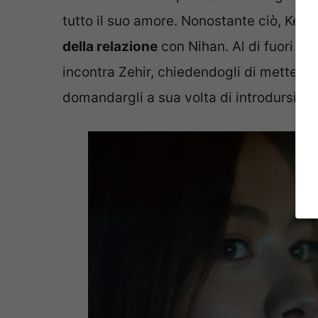
tutto il suo amore. Nonostante ciò, Kem
della relazione
con Nihan. Al di fuori de
incontra Zehir, chiedendogli di metterlo
domandargli a sua volta di introdursi in 