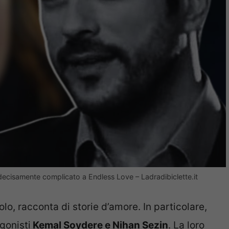
ecisamente complicato a Endless Love – Ladradibiclette.it
tolo, racconta di storie d’amore. In particolare,
gonisti
Kemal Soydere e Nihan Sezin
. La loro