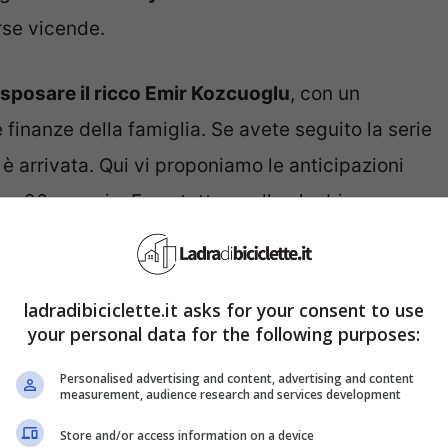
rse vicende.
 sposare il ricco Emir Kozcuoglu
, con un
 finanze della famiglia. Se avete seguito la serie
o è arrivata. Qui vi proponiamo le anticipazioni
ca 26 maggio. Ecco tutto quello che bisogna
azione tra Nihan e Kemal si
ladradibiciclette.it asks for your consent to use
your personal data for the following purposes:
Personalised advertising and content, advertising and content
measurement, audience research and services development
e Kemal. La giovane dirà a quest’ultimo di volerlo
Store and/or access information on a device
greto, lontano da tutti, dichiarandole di nuovo