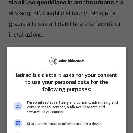
sia all’uso quotidiano in ambito urbano
sia
ai viaggi più lunghi o ai tour in bicicletta,
grazie alla sua affidabilità e alla facilità di
installazione.
Quando si acquista una dinamo
è
essenziale scegliere tra modello destro o
ladradibiciclette.it asks for your consent
sinistro in base alla posizione di
to use your personal data for the
montaggio sulla bicicletta
per assicurarsi
following purposes:
che il dispositivo possa funzionare
Personalised advertising and content, advertising and
correttamente ed essere efficacemente
content measurement, audience research and
services development
premuto contro il pneumatico.
Store and/or access information on a device