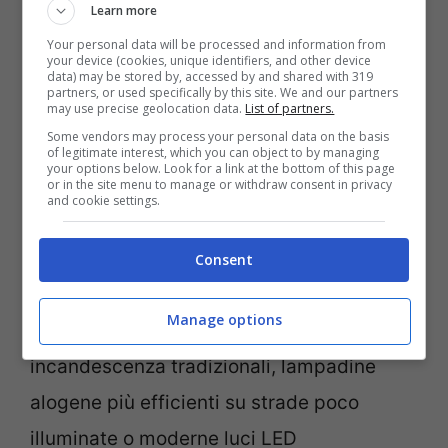
Learn more
Le principali differenze tra queste due
Your personal data will be processed and information from
tipologie riguardano la posizione sulla
your device (cookies, unique identifiers, and other device
data) may be stored by, accessed by and shared with 319
bicicletta
, la resistenza alla pedalata, il
partners, or used specifically by this site. We and our partners
may use precise geolocation data.
List of partners.
prezzo e l’efficienza energetica. La scelta
Some vendors may process your personal data on the basis
of legitimate interest, which you can object to by managing
tra i due sistemi dipenderà dalle
your options below. Look for a link at the bottom of this page
or in the site menu to manage or withdraw consent in privacy
specifiche esigenze del ciclista e dal tipo
and cookie settings.
di utilizzo previsto.
Consent
Esistono
diverse opzioni per le luci da
Manage options
abbinare alla dinamo a ruota:
lampadine a
incandescenza tradizionali, lampadine
alogene più efficienti su strade poco
illuminate o moderne luci LED