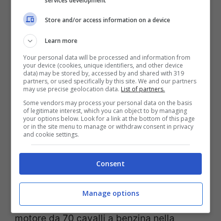
services development
Store and/or access information on a device
Learn more
Your personal data will be processed and information from
your device (cookies, unique identifiers, and other device
data) may be stored by, accessed by and shared with 319
partners, or used specifically by this site. We and our partners
may use precise geolocation data.
List of partners.
Some vendors may process your personal data on the basis
of legitimate interest, which you can object to by managing
your options below. Look for a link at the bottom of this page
La FIAT Duna viene considerata una delle più brutte auto
or in the site menu to manage or withdraw consent in privacy
and cookie settings.
mai viste! (Stellantis Press Media) – Ladra di Biciclette.it
Consent
Lunga circa quattro metri e prodotta tra il
1985 ed il 2000 – quest’ultima data vale
Manage options
per i mercati esteri – l’auto montava un
motore da 70 cavalli a benzina nella