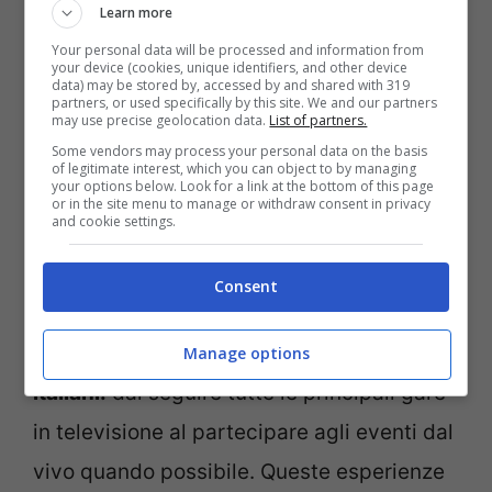
Non mancano i riferimenti ai campioni
Learn more
attuali del ciclismo mondiale:
entrambi
Your personal data will be processed and information from
your device (cookies, unique identifiers, and other device
seguono con interesse le gesta degli atleti
data) may be stored by, accessed by and shared with 319
partners, or used specifically by this site. We and our partners
may use precise geolocation data.
List of partners.
più in vista sul panorama internazionale.
Some vendors may process your personal data on the basis
Da Van Aert a Pogacar, passando per
of legitimate interest, which you can object to by managing
your options below. Look for a link at the bottom of this page
Vingegaard e Bernal, il mondo delle corse
or in the site menu to manage or withdraw consent in privacy
and cookie settings.
su strada non smette mai di affascinarli.
Consent
Le competizioni ciclistiche occupano un
posto speciale nel cuore degli sciatori
Manage options
italiani:
dal seguire tutte le principali gare
in televisione al partecipare agli eventi dal
vivo quando possibile. Queste esperienze